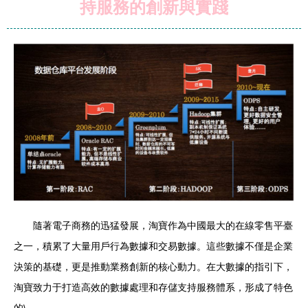
持服務的創新與實踐
隨著電子商務的迅猛發展，淘寶作為中國最大的在線零售平臺
之一，積累了大量用戶行為數據和交易數據。這些數據不僅是企業
決策的基礎，更是推動業務創新的核心動力。在大數據的指引下，
淘寶致力于打造高效的數據處理和存儲支持服務體系，形成了特色
的\